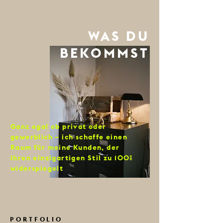
WAS DU
BEKOMMST
Ganz egal ob privat oder
gewerblich – ich schaffe einen
Raum für meine Kunden, der
ihren einzigartigen Stil zu 100%
widerspiegelt
PORTFOLIO