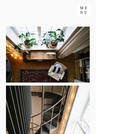
ME
NU