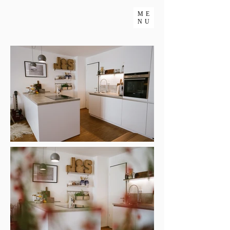
ME
NU